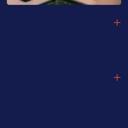
MISSIE
Bouwen wat blijft. Door te bouwen aan de schepen, de
teams en de slimme keuzes die de binnenvaart sterker
maken. Dat doen we niet voor even, maar voor de
lange termijn. Zodat we samen een koers varen waar
volgende generaties op voort kunnen bouwen.
VISIE
De koers vooruit. Wij geloven in een binnenvaart die
nooit stilstaat. Daarom investeren we in schepen die
voorop lopen in ontwikkeling en in mensen die hun vak
verstaan. We kiezen voor een koers die staat als een
huis, ook als de markt verandert.