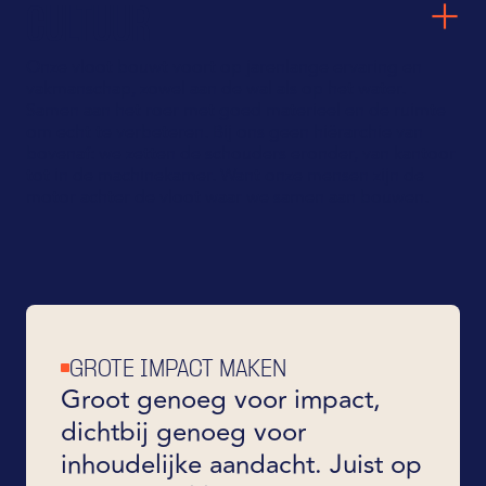
CULTUUR
Onze vloot bouwt voort op jarenlange ervaring en
vakmanschap, zowel aan de wal als op het water.
Samen aan het roer met goed materieel en de ruimte
om echt te verbeteren. Bij ons geen hiërarchie van
bovenaf: we zetten de schouders eronder, van kantoor
tot in de machinekamer. Want onze mensen zijn de
motor achter de vloot waar we samen aan bouwen.
GROTE IMPACT MAKEN
Groot genoeg voor impact,
dichtbij genoeg voor
inhoudelijke aandacht. Juist op