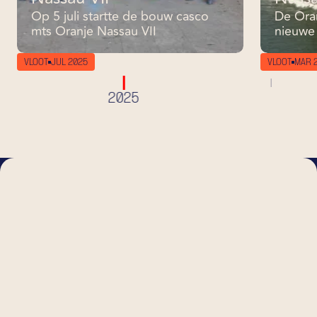
Op 5 juli startte de bouw casco
De Oran
mts Oranje Nassau VII
nieuwe
VLOOT
JUL 2025
VLOOT
MAR 
2025