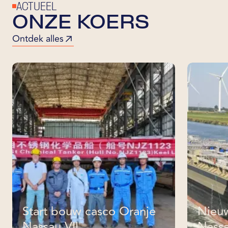
ACTUEEL
ONZE KOERS
Ontdek alles
Start bouw casco Oranje
Nieuw
Nassau VII
Nassa