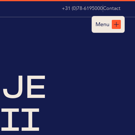
+31 (0)78-6195000
Contact
Menu
Sluiten
NJE
II