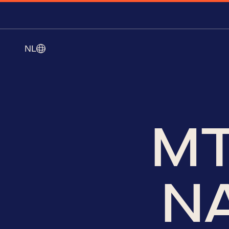
NL
MT
N