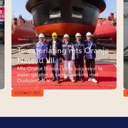
Tewaterlating mts Oranje
Nassau VII
Mts Oranje Nassau VII is succesvol te
water gelaten in samenwerking met
Oudcomb B.V.
VLOOT
NOV 2025