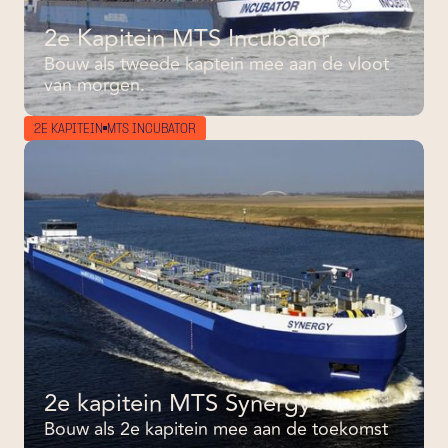
2e Kapitein MTS Incubator
Bouw als tweede kaptein mee aan de vloot
van morgen.
2E KAPITEIN
MTS INCUBATOR
2e kapitein MTS Synergy
Bouw als 2e kapitein mee aan de toekomst